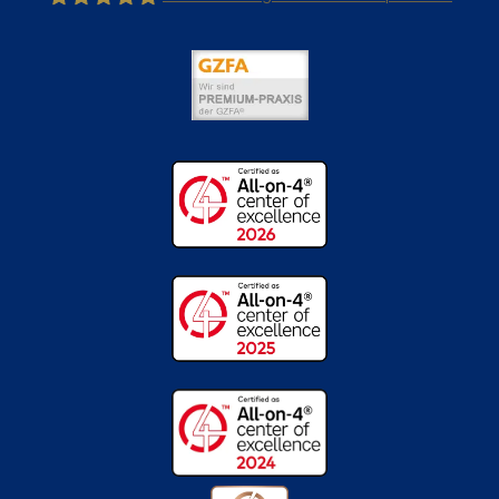
Dr.Kraus Zahnärzte +Implantatklinik